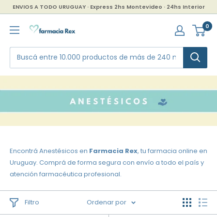
Ir
ENVIOS A TODO URUGUAY · Express 2hs Montevideo · 24hs Interior
directamente
Farmacia
0
al
Rex
contenido
Encontrá Anestésicos en
Farmacia Rex
, tu farmacia online en
Uruguay. Comprá de forma segura con envío a todo el país y
atención farmacéutica profesional.
Filtro
Ordenar por