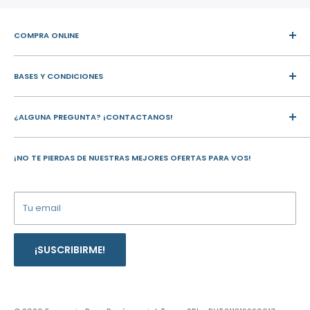
COMPRA ONLINE
Mi Cuenta
BASES Y CONDICIONES
Todos los productos
Carrito de compras
Términos y condiciones
Buscar
¿ALGUNA PREGUNTA? ¡CONTACTANOS!
Politica de devoluciones
Politica de Envios
Av. Rivera 3648, Montevideo, Uruguay.
Politica de privacidad
¡NO TE PIERDAS DE NUESTRAS MEJORES OFERTAS PARA VOS!
Tel.: 2622 2676
WhatsApp:
097 437 788
Tu email
hola@FarmaciaRex.uy
¡SUSCRIBIRME!