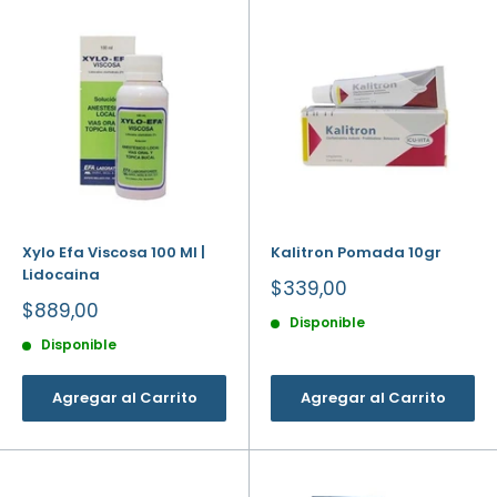
Xylo Efa Viscosa 100 Ml |
Kalitron Pomada 10gr
Lidocaina
Precio
$339,00
de
Precio
$889,00
venta
Disponible
de
venta
Disponible
Agregar al Carrito
Agregar al Carrito