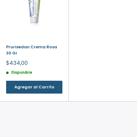
Prurisedan Crema Rosa
30 Gr
Precio
$434,00
de
venta
Disponible
Agregar al Carrito