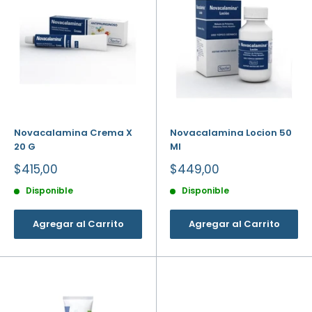
Novacalamina Crema X
Novacalamina Locion 50
20 G
Ml
Precio
Precio
$415,00
$449,00
de
de
venta
venta
Disponible
Disponible
Agregar al Carrito
Agregar al Carrito