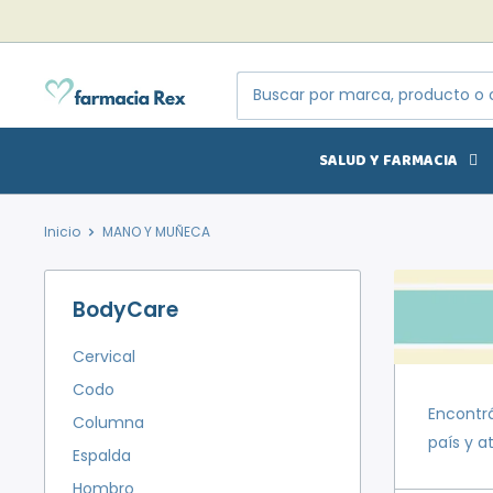
Ir
directamente
al
Farmacia
contenido
Rex
SALUD Y FARMACIA
Inicio
MANO Y MUÑECA
BodyCare
Cervical
Codo
Encontr
Columna
país y a
Espalda
Hombro