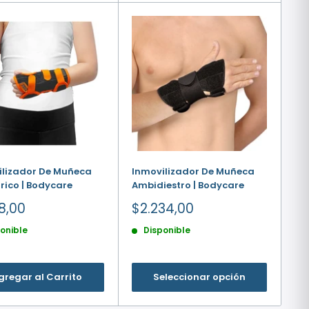
ilizador De Muñeca
Inmovilizador De Muñeca
rico | Bodycare
Ambidiestro | Bodycare
io
Precio
18,00
$2.234,00
de
onible
Disponible
a
venta
gregar al Carrito
Seleccionar opción