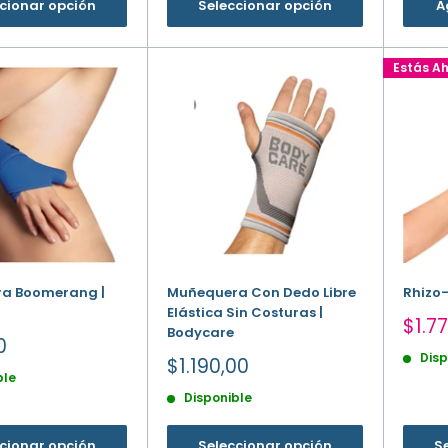
cionar opción
Seleccionar opción
A
Estás A
a Boomerang |
Muñequera Con Dedo Libre
Rhizo-
Elástica Sin Costuras |
Prec
$1.7
Bodycare
de
0
Disp
vent
Precio
$1.190,00
ble
de
Disponible
venta
cionar opción
Seleccionar opción
S