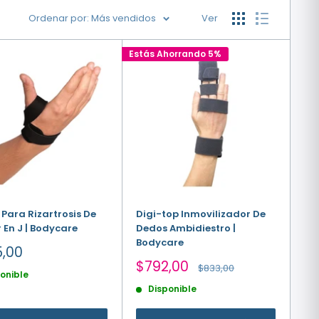
Ordenar por: Más vendidos
Ver
Estás Ahorrando 5%
 Para Rizartrosis De
Digi-top Inmovilizador De
 En J | Bodycare
Dedos Ambidiestro |
Bodycare
io
,00
Precio
$792,00
Precio
$833,00
onible
a
de
habitual
Disponible
venta