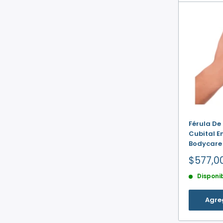
Férula De
Cubital En
Bodycare
Precio
$577,0
de
Disponi
venta
Agreg