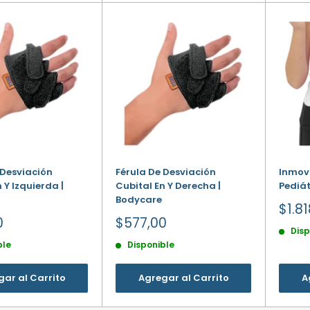
 Desviación
Férula De Desviación
Inmov
 Y Izquierda |
Cubital En Y Derecha |
Pediát
Bodycare
Prec
$1.8
de
Precio
0
$577,00
Disp
vent
de
ble
Disponible
venta
ar al Carrito
Agregar al Carrito
A