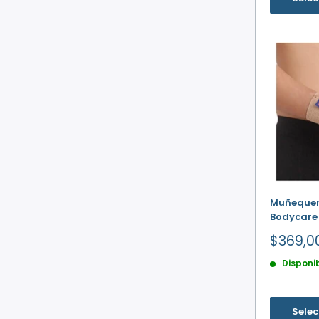
Muñequera
Bodycare
Precio
$369,0
de
Disponi
venta
Selec