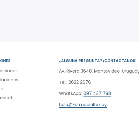
IONES
¿ALGUNA PREGUNTA? ¡CONTACTANOS!
diciones
Av. Rivera 3648, Montevideo, Uruguay
oluciones
Tel.: 2622 2676
os
WhatsApp:
097 437 788
acidad
hola@FarmaciaRex.uy