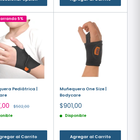
horrando 5%
era Pediátrica |
Muñequera One Size |
are
Bodycare
io
Precio
,00
$901,00
Precio
$502,00
habitual
de
onible
Disponible
a
venta
gregar al Carrito
Agregar al Carrito