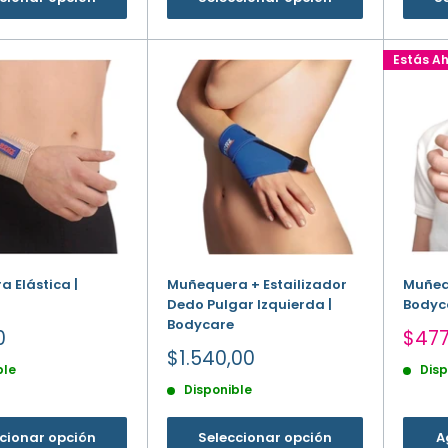
Estás A
 Elástica |
Muñequera + Estailizador
Muñequ
Dedo Pulgar Izquierda |
Bodyc
Bodycare
Prec
0
$477
de
Precio
$1.540,00
ble
Disp
vent
de
Disponible
venta
cionar opción
Seleccionar opción
A