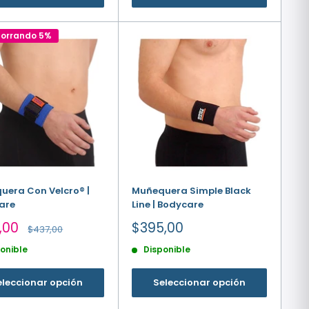
horrando 5%
uera Con Velcro® |
Muñequera Simple Black
are
Line | Bodycare
io
Precio
,00
$395,00
Precio
$437,00
habitual
de
onible
Disponible
a
venta
eleccionar opción
Seleccionar opción