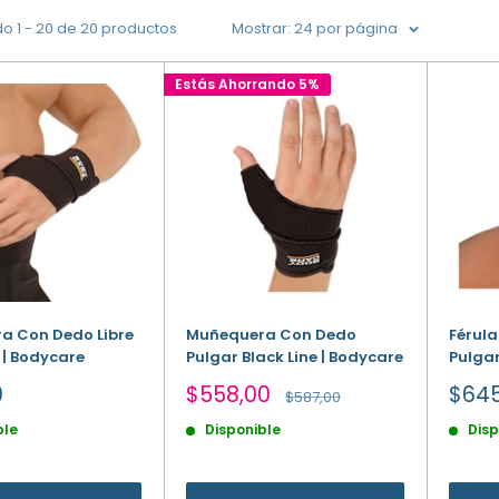
o 1 - 20 de 20 productos
Mostrar: 24 por página
Estás Ahorrando 5%
a Con Dedo Libre
Muñequera Con Dedo
Férula
e | Bodycare
Pulgar Black Line | Bodycare
Pulgar
Precio
Prec
0
$558,00
$645
Precio
$587,00
de
habitual
de
ble
Disponible
Disp
venta
vent