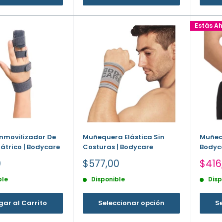
Estás A
Inmovilizador De
Muñequera Elástica Sin
Muñeq
átrico | Bodycare
Costuras | Bodycare
Bodyc
Precio
Prec
0
$577,00
$416
de
de
ble
Disponible
Disp
venta
vent
ar al Carrito
Seleccionar opción
S