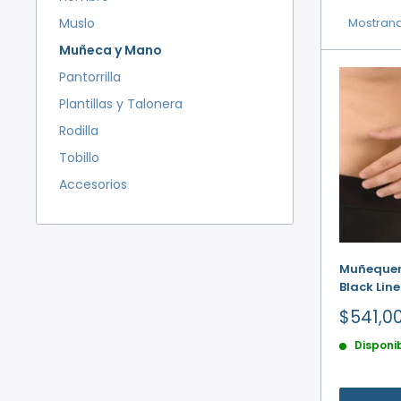
Muslo
Mostrand
Muñeca y Mano
Pantorrilla
Plantillas y Talonera
Rodilla
Tobillo
Accesorios
Muñequer
Black Lin
Precio
$541,0
de
Disponi
venta