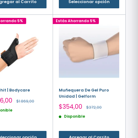
gregar al Carrito
Seleccionar opción
horrando 5%
Estás Ahorrando 5%
hit | Bodycare
Muñequera De Gel Puro
Unidad | Gelform
io
76,00
Precio
$1.869,00
habitual
Precio
$354,00
Precio
$372,00
onible
a
de
habitual
Disponible
venta
eleccionar opción
Agregar al Carrito