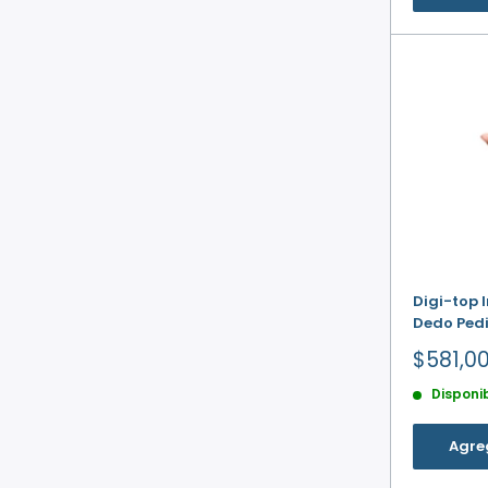
Digi-top 
Dedo Pedi
Precio
$581,0
de
Disponi
venta
Agreg