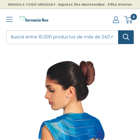
Ir
ENVIOS A TODO URUGUAY · Express 2hs Montevideo · 24hs Interior
directamente
Farmacia
0
al
Rex
contenido