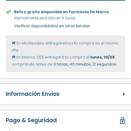
Retiro gratis disponible en Farmacia De Marco
Normalmente está listo en 4 horas
Verificar disponibilidad en otras tiendas
🚚 En Montevideo entregaremos tu compra en el mismo
día.
🚚 En Interior, UES entregará tu compra el
lunes, 10/08
comprando antes de
0 horas, 40 minutos
, 12 segundos
.
Información Envios
¡Disfruta de envío gratuito!
En compras superiores a
$2.000
, el envío es
totalmente
Pago & Seguridad
gratis
.
Opciones de entrega: