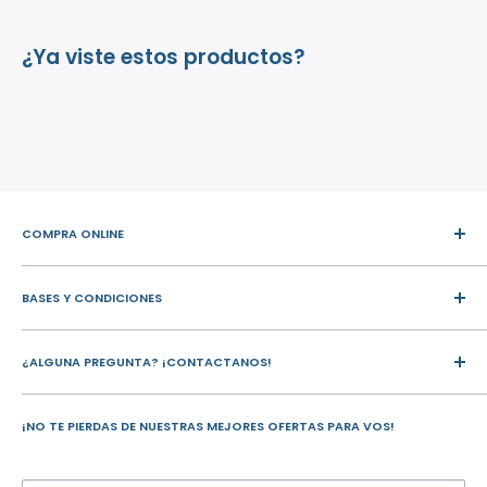
¿Ya viste estos productos?
COMPRA ONLINE
Mi Cuenta
BASES Y CONDICIONES
Todos los productos
Carrito de compras
Términos y condiciones
Buscar
¿ALGUNA PREGUNTA? ¡CONTACTANOS!
Politica de devoluciones
Politica de Envios
Av. Rivera 3648, Montevideo, Uruguay.
Politica de privacidad
¡NO TE PIERDAS DE NUESTRAS MEJORES OFERTAS PARA VOS!
Tel.: 2622 2676
WhatsApp:
097 437 788