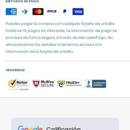
MÉTODOS DE PAGO
Montevideo:
Envío Express:
¡Recibe tu pedido en
2 horas
!
Puedes pagar tú compra con cualquier tarjeta de crédito
Envío 24 horas:
Llega al día siguiente.
hasta en 12 pagos sin interesés. La información de pago se
Interior del país:
procesa de forma segura a través de MercadoPago. No
almacenamos los detalles ni tenemos acceso a la
Envío 72 horas
a través de UES o DAC.
información de tú tarjeta de crédito.
IMPORTANTE:
Al llegar al último paso de la compra y agregar tu dirección,
podrás ver todas las opciones de envío disponibles para tu
SEGURIDAD
ubicación y elegir la que más te convenga.
Calificación