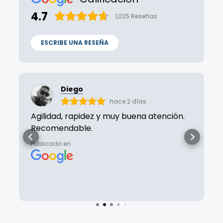
4.7
1,025
Reseñas
ESCRIBE UNA RESEÑA
Julio Moran
s
hace 4 días
a atención.
Excelente atención!!
Publicado en