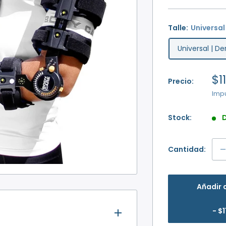
Talle:
Universal
Universal | D
Pr
$1
Precio:
d
Imp
ve
Stock:
D
Cantidad:
Añadir 
$1