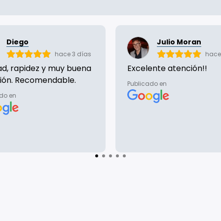
Diego
Julio Moran
hace 3 días
hace
dad, rapidez y muy buena
Excelente atención!!
ión. Recomendable.
Publicado en
do en