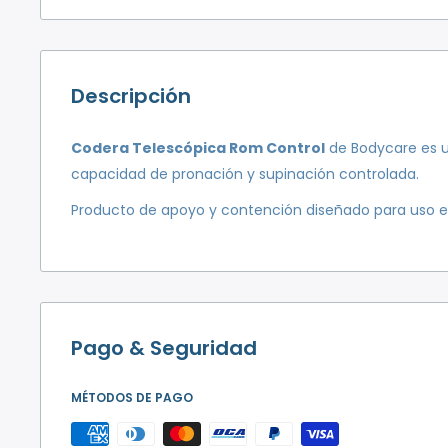
¡Disfruta de envío gratuito!
En compras superiores a
$2.000
, el envío es
totalme
Opciones de entrega:
Descripción
Montevideo:
Codera Telescópica Rom Control
de Bodycare es u
Envío Express:
¡Recibe tu pedido en
2 horas
!
capacidad de pronación y supinación controlada.
Envío 24 horas:
Llega al día siguiente.
Producto de apoyo y contención diseñado para uso e
Interior del país:
Envío 72 horas
a través de UES o DAC.
IMPORTANTE:
Al llegar al último paso de la compra y agregar tu dire
Pago & Seguridad
opciones de envío disponibles para tu ubicación y el
MÉTODOS DE PAGO