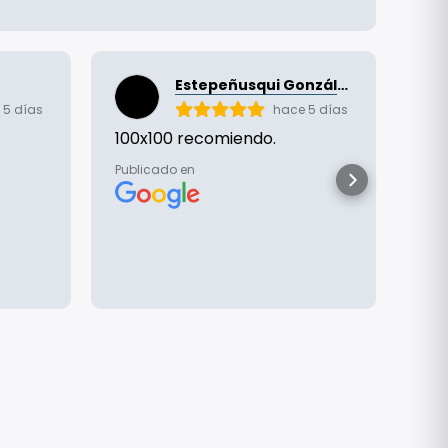
Estepeñusqui González
 5 días
hace 5 días
100x100 recomiendo.
Rap
rec
Publicado en
Publ