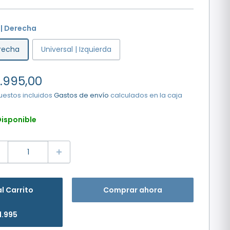
 | Derecha
erecha
Universal | Izquierda
ecio
1.995,00
e
uestos incluidos
Gastos de envío
calculados en la caja
nta
isponible
al Carrito
Comprar ahora
1.995