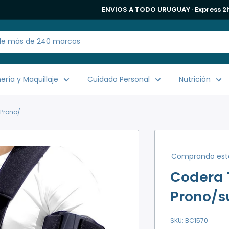
ENVIOS A TODO URUGUAY · Express 2h
ría y Maquillaje
Cuidado Personal
Nutrición
rono/...
Comprando est
Codera 
Prono/s
SKU:
BC1570