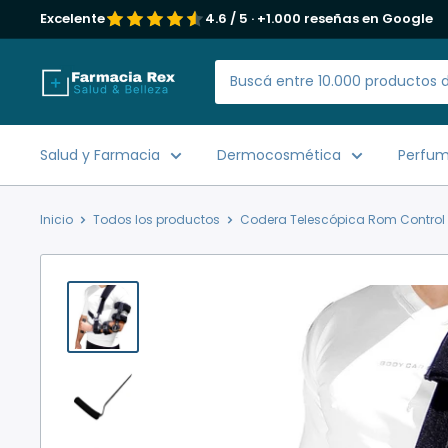
Ir
Excelente
4.6 / 5 · +1.000 reseñas en Google
directamente
al
Farmacia
contenido
Rex
Salud y Farmacia
Dermocosmética
Perfume
Inicio
Todos los productos
Codera Telescópica Rom Control P