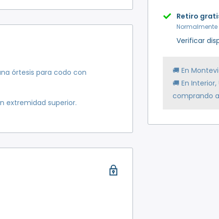
Retiro grat
nte gratis
.
Normalmente e
Verificar di
🚚 En Montev
na órtesis para codo con
🚚 En Interio
comprando a
n extremidad superior.
cción, podrás ver todas las
egir la que más te convenga.