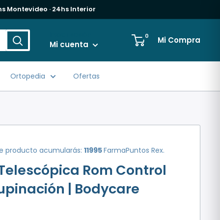
s Montevideo · 24hs Interior
Iniciar sesión
0
Mi Compra
Mi cuenta
Ortopedia
Ofertas
e producto acumularás:
11995
FarmaPuntos Rex.
Telescópica Rom Control
upinación | Bodycare